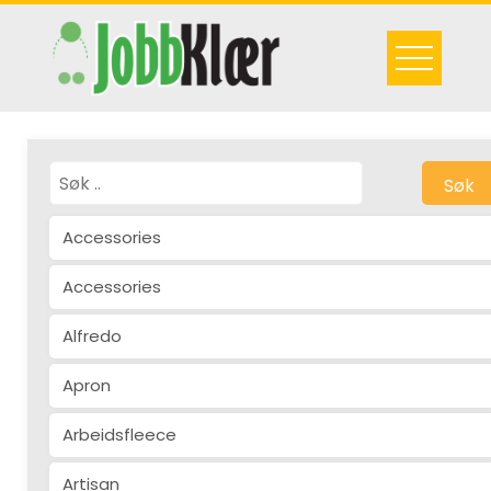
Skip
to
content
Søk
Accessories
Accessories
Alfredo
Apron
Arbeidsfleece
Artisan