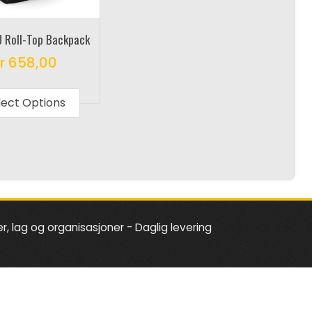
 Roll-Top Backpack
r
658,00
This
product
lect Options
has
multiple
variants.
The
options
may
er, lag og organisasjoner - Daglig levering
be
s
chosen
on
the
product