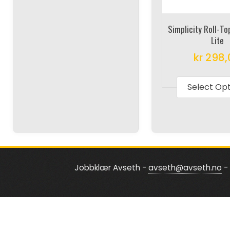
Simplicity Roll-T
Lite
kr
298,
Select Op
Jobbklær Avseth -
avseth@avseth.no
- 