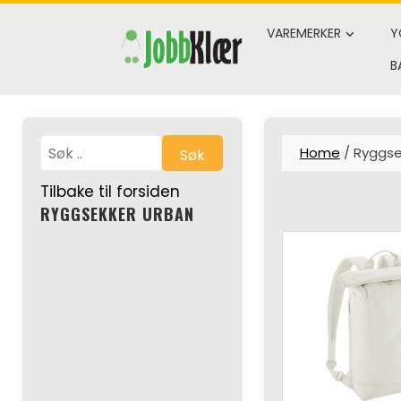
Skip
to
VAREMERKER
Y
content
B
Home
/ Ryggse
Søk
Tilbake til forsiden
RYGGSEKKER URBAN