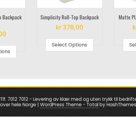
op Backpack
Simplicity Roll-Top Backpack
Matte PU
kr
378,00
k
00
This
This
product
Select Options
Se
product
tions
has
has
multiple
multiple
variants.
variants.
The
The
options
options
may
Tlf. 7012 7012 - Levering av klær med og uten trykk til bedrift
may
be
over hele Norge
|
WordPress Theme - Total
by HashTheme
be
chosen
chosen
on
on
the
the
product