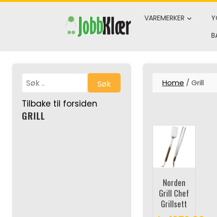
Skip
to
VAREMERKER
Y
content
B
Home
/ Grill
Søk
Tilbake til forsiden
GRILL
Norden
Grill Chef
Grillsett