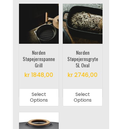
Norden
Norden
Støpejernspanne
Støpejernsgryte
Grill
5L Oval
kr
1848,00
kr
2746,00
This
This
product
product
Select
Select
has
has
Options
Options
multiple
multiple
variants.
variants.
The
The