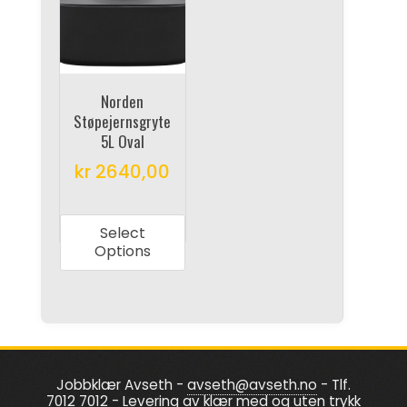
options
options
may
may
be
be
chosen
chosen
on
on
Norden
Støpejernsgryte
the
the
5L Oval
product
product
kr
2640,00
page
page
This
product
Select
has
Options
multiple
variants.
The
options
may
Jobbklær Avseth -
avseth@avseth.no
- Tlf.
be
7012 7012 - Levering av klær med og uten trykk