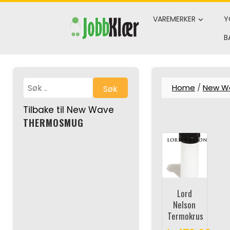
Skip
to
VAREMERKER
Y
content
B
Home
/
New W
Søk
Tilbake til New Wave
THERMOSMUG
Lord
Nelson
Termokrus