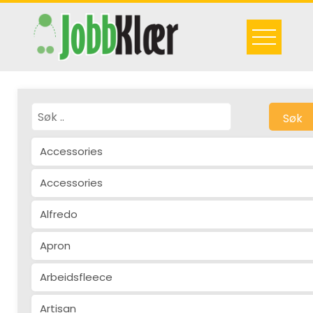
Skip
to
content
Søk
Accessories
Accessories
Alfredo
Apron
Arbeidsfleece
Artisan