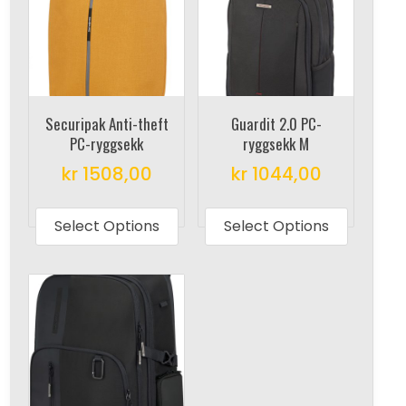
Securipak Anti-theft
Guardit 2.0 PC-
PC-ryggsekk
ryggsekk M
kr
1508,00
kr
1044,00
This
This
product
produc
Select Options
Select Options
has
has
multiple
multipl
variants.
variant
The
The
options
options
may
may
be
be