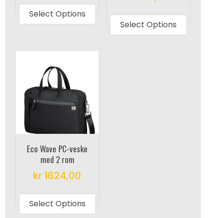
This
product
Select Options
produc
Select Options
has
has
multiple
multipl
variants.
variant
The
The
options
options
may
may
be
be
chosen
chosen
on
on
the
Eco Wave PC-veske
the
product
med 2 rom
produc
page
kr
1624,00
page
This
product
Select Options
has