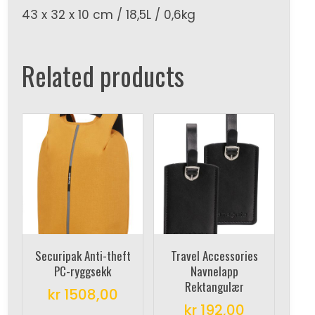
43 x 32 x 10 cm / 18,5L / 0,6kg
Related products
Securipak Anti-theft
Travel Accessories
PC-ryggsekk
Navnelapp
Rektangulær
kr
1508,00
kr
192,00
This