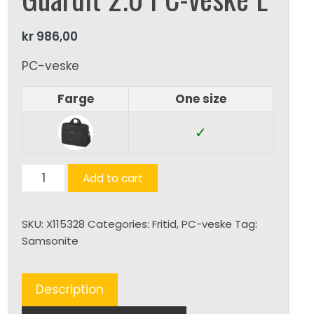
kr
986,00
PC-veske
Farge
One size
✓
Guardit
Add to cart
2.0
PC-
SKU:
X115328
Categories:
Fritid
,
PC-veske
Tag:
veske
Samsonite
L
quantity
Description