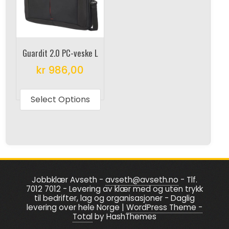
may
may
be
be
chosen
chosen
on
on
Guardit 2.0 PC-veske L
the
the
kr
986,00
product
produc
This
page
page
product
Select Options
has
multiple
variants.
The
options
Jobbklær Avseth -
avseth@avseth.no
- Tlf.
may
7012 7012 - Levering av klær med og uten trykk
be
til bedrifter, lag og organisasjoner - Daglig
levering over hele Norge
|
WordPress Theme -
chosen
Total
by HashThemes
on