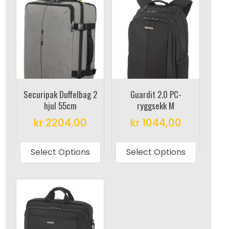
Securipak Duffelbag 2
Guardit 2.0 PC-
hjul 55cm
ryggsekk M
kr
2204,00
kr
1044,00
This
This
product
produc
Select Options
Select Options
has
has
multiple
multipl
variants.
variant
The
The
options
options