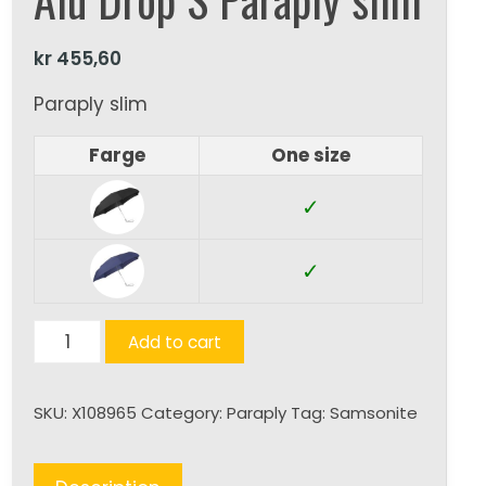
kr
455,60
Paraply slim
Farge
One size
✓
✓
Alu
Add to cart
Drop
S
SKU:
X108965
Category:
Paraply
Tag:
Samsonite
Paraply
slim
quantity