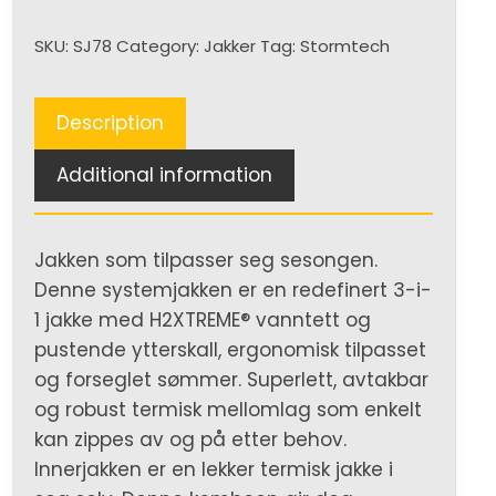
in-
SKU:
SJ78
Category:
Jakker
Tag:
Stormtech
1
(H)
quantity
Description
Additional information
Jakken som tilpasser seg sesongen.
Denne systemjakken er en redefinert 3-i-
1 jakke med H2XTREME® vanntett og
pustende ytterskall, ergonomisk tilpasset
og forseglet sømmer. Superlett, avtakbar
og robust termisk mellomlag som enkelt
kan zippes av og på etter behov.
Innerjakken er en lekker termisk jakke i