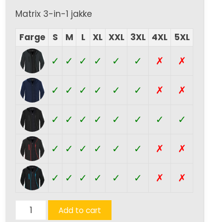
Matrix 3-in-1 jakke
Farge
S
M
L
XL
XXL
3XL
4XL
5XL
✓
✓
✓
✓
✓
✓
✗
✗
✓
✓
✓
✓
✓
✓
✗
✗
✓
✓
✓
✓
✓
✓
✓
✓
✓
✓
✓
✓
✓
✓
✗
✗
✓
✓
✓
✓
✓
✓
✗
✗
Matrix
Add to cart
3-