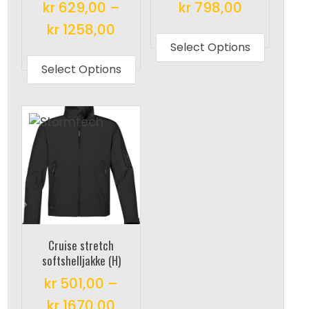
kr
629,00
–
kr
798,00
This
kr
1258,00
produc
Select Options
This
has
product
Select Options
multipl
has
variant
multiple
The
variants.
options
The
may
options
be
may
chosen
be
on
chosen
the
on
Cruise stretch
produc
the
softshelljakke (H)
page
product
kr
501,00
–
page
kr
1670,00