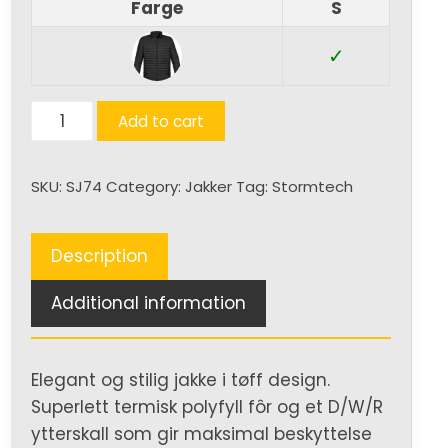
Farge
S
✓
Equinox
Add to cart
thermal
shell
SKU:
SJ74
Category:
Jakker
Tag:
Stormtech
(H)
quantity
Description
Additional information
Elegant og stilig jakke i tøff design.
Superlett termisk polyfyll fôr og et D/W/R
ytterskall som gir maksimal beskyttelse