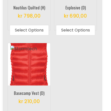
Nautilus Quilted (H)
Explosive (D)
kr
798,00
kr
690,00
This
This
product
produc
Select Options
Select Options
has
has
multiple
multipl
variants.
variant
The
The
options
options
may
may
be
be
chosen
chosen
on
on
Basecamp Vest (D)
the
the
kr
210,00
product
produc
This
page
page