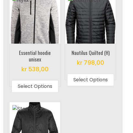
Essential hoodie
Nautilus Quilted (H)
unisex
kr
798,00
kr
538,00
This
This
produc
Select Options
product
Select Options
has
has
multipl
multiple
variant
variants.
The
The
options
options
may