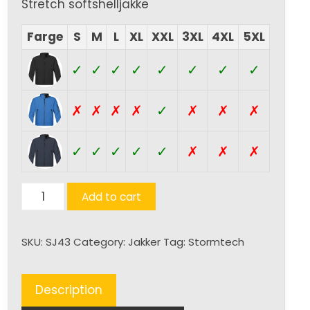
Stretch softshelljakke
Farge
S
M
L
XL
XXL
3XL
4XL
5XL
✓
✓
✓
✓
✓
✓
✓
✓
✗
✗
✗
✗
✓
✗
✗
✗
✓
✓
✓
✓
✓
✗
✗
✗
Cruise
Add to cart
stretch
softshelljakke
SKU:
SJ43
Category:
Jakker
Tag:
Stormtech
(H)
quantity
Description