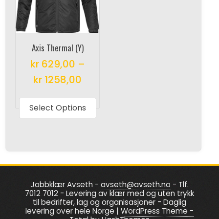
may
be
be
chosen
chosen
on
on
the
Axis Thermal (Y)
the
produc
kr
629,00
–
product
page
kr
1258,00
page
This
product
Select Options
has
multiple
variants.
The
options
Jobbklær Avseth -
avseth@avseth.no
- Tlf.
may
7012 7012 - Levering av klær med og uten trykk
be
til bedrifter, lag og organisasjoner - Daglig
levering over hele Norge
|
WordPress Theme -
chosen