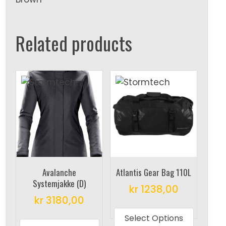
Related products
Avalanche
Atlantis Gear Bag 110L
Systemjakke (D)
kr
1238,00
kr
3180,00
This
This
produc
Select Options