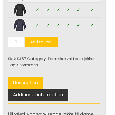
✓
✓
✓
✓
✓
✓
✓
✓
✓
✓
✓
✓
Basecamp
Add to cart
Thermal
(D)
SKU:
SJ57
Category:
Termiske/vatterte jakker
quantity
Tag:
Stormtech
Description
Additional information
Ultralett vannavvisende jakke til dame.