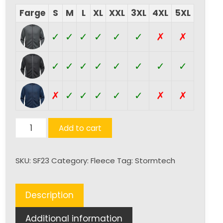
Farge
S
M
L
XL
XXL
3XL
4XL
5XL
✓
✓
✓
✓
✓
✓
✗
✗
✓
✓
✓
✓
✓
✓
✓
✓
✗
✓
✓
✓
✓
✓
✗
✗
Andorra
Add to cart
(H)
quantity
SKU:
SF23
Category:
Fleece
Tag:
Stormtech
Description
Additional information