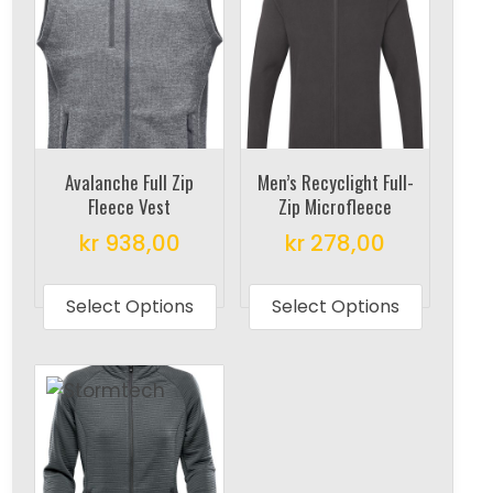
Avalanche Full Zip
Men’s Recyclight Full-
Fleece Vest
Zip Microfleece
kr
938,00
kr
278,00
This
This
product
produc
Select Options
Select Options
has
has
multiple
multipl
variants.
variant
The
The
options
options
may
may