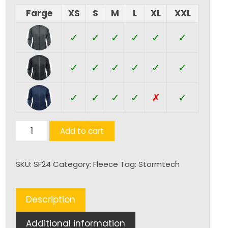
Farge
XS
S
M
L
XL
XXL
✓
✓
✓
✓
✓
✓
✓
✓
✓
✓
✓
✓
✓
✓
✓
✓
✗
✓
Andorra
Add to cart
(D)
quantity
SKU:
SF24
Category:
Fleece
Tag:
Stormtech
Description
Additional information