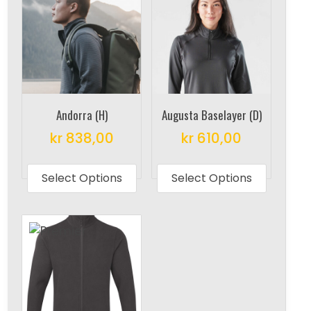
Andorra (H)
Augusta Baselayer (D)
kr
838,00
kr
610,00
This
This
product
produc
Select Options
Select Options
has
has
multiple
multipl
variants.
variant
The
The
options
options
may
may
be
be