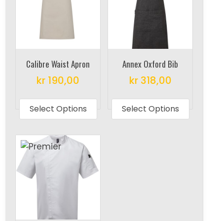
Calibre Waist Apron
Annex Oxford Bib
kr
190,00
kr
318,00
This
This
product
produc
Select Options
Select Options
has
has
multiple
multipl
variants.
variant
The
The
options
options
may
may
be
be
chosen
chosen