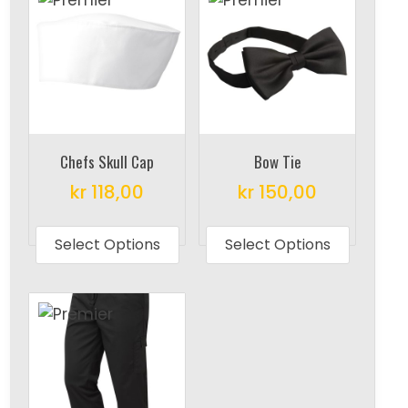
Chefs Skull Cap
Bow Tie
kr
118,00
kr
150,00
This
This
product
produc
Select Options
Select Options
has
has
multiple
multipl
variants.
variant
The
The
options
options
may
may