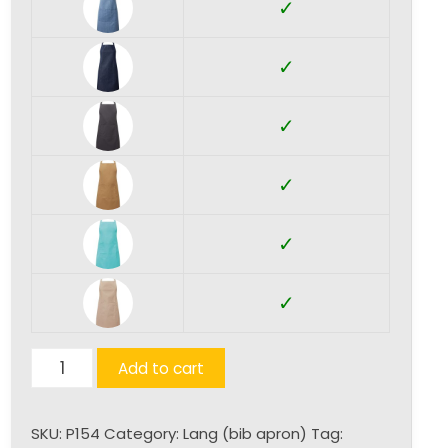
✓
✓
✓
✓
✓
✓
Bib
Add to cart
Apron
with
SKU:
P154
Category:
Lang (bib apron)
Tag:
Pocket