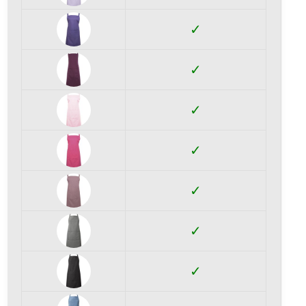
✓
✓
✓
✓
✓
✓
✓