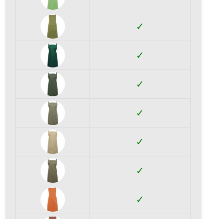
✓
✓
✓
✓
✓
✓
✓