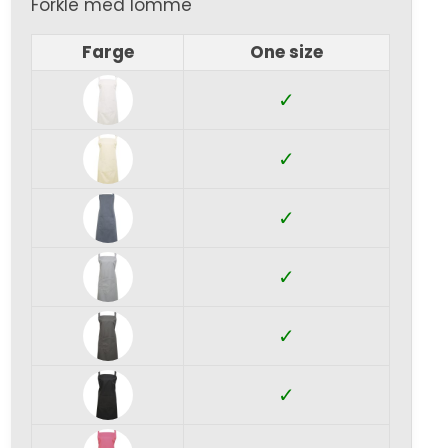
Forkle med lomme
Farge
One size
✓
✓
✓
✓
✓
✓