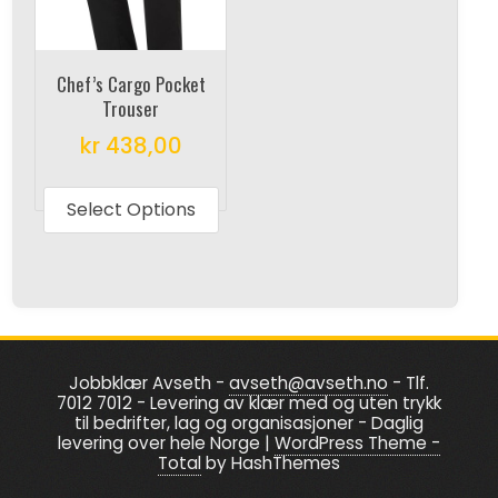
be
be
chosen
chosen
on
on
Chef’s Cargo Pocket
the
the
Trouser
product
produc
kr
438,00
page
page
This
product
Select Options
has
multiple
variants.
The
options
Jobbklær Avseth -
avseth@avseth.no
- Tlf.
may
7012 7012 - Levering av klær med og uten trykk
be
til bedrifter, lag og organisasjoner - Daglig
levering over hele Norge
|
WordPress Theme -
chosen
Total
by HashThemes
on