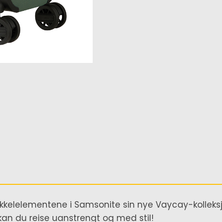
økkelelementene i Samsonite sin nye Vaycay-kollek
 du reise uanstrengt og med stil!