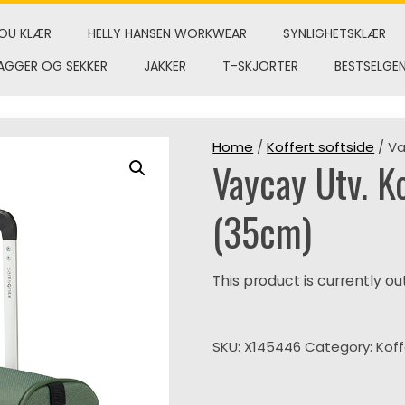
OU KLÆR
HELLY HANSEN WORKWEAR
SYNLIGHETSKLÆR
AGGER OG SEKKER
JAKKER
T-SKJORTER
BESTSELGE
Home
/
Koffert softside
/ Va
Vaycay Utv. K
(35cm)
This product is currently ou
SKU:
X145446
Category:
Koff