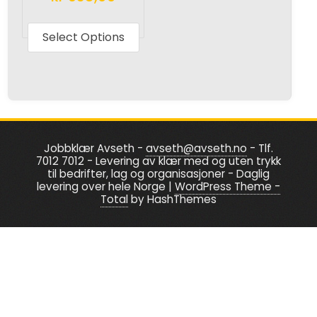
page
page
This
product
Select Options
has
multiple
variants.
The
options
Jobbklær Avseth -
avseth@avseth.no
- Tlf.
may
7012 7012 - Levering av klær med og uten trykk
be
til bedrifter, lag og organisasjoner - Daglig
levering over hele Norge
|
WordPress Theme -
chosen
Total
by HashThemes
on
the
product
page