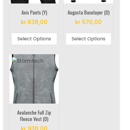
Axis Pants (Y)
Augusta Baselayer (D)
kr
638,00
kr
570,00
This
This
product
produc
Select Options
Select Options
has
has
multiple
multipl
variants.
variant
The
The
options
options
may
may
be
be
chosen
chosen
on
on
Avalanche Full Zip
the
the
Fleece Vest (D)
product
produc
kr
938,00