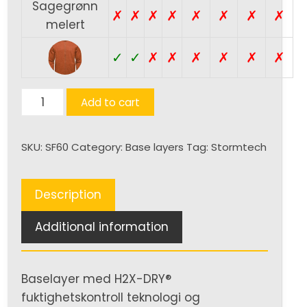
Sagegrønn
✗
✗
✗
✗
✗
✗
✗
✗
melert
✓
✓
✗
✗
✗
✗
✗
✗
Treeline
Add to cart
baselayer
jacket
SKU:
SF60
Category:
Base layers
Tag:
Stormtech
(U)
quantity
Description
Additional information
Baselayer med H2X-DRY®
fuktighetskontroll teknologi og