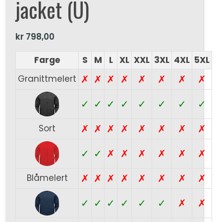
jacket (U)
kr
798,00
Farge
S
M
L
XL
XXL
3XL
4XL
5XL
✗
✗
✗
✗
✗
✗
✗
✗
Granittmelert
✓
✓
✓
✓
✓
✓
✓
✓
✗
✗
✗
✗
✗
✗
✗
✗
Sort
✓
✓
✗
✗
✗
✗
✗
✗
✗
✗
✗
✗
✗
✗
✗
✗
Blåmelert
✓
✓
✓
✓
✓
✓
✗
✗