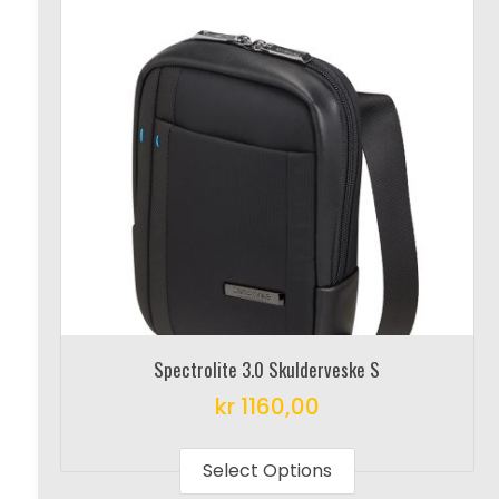
Spectrolite 3.0 Skulderveske S
kr
1160,00
This
product
Select Options
has