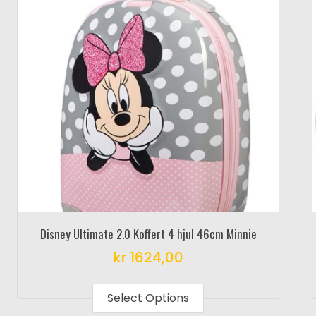
Disney Ultimate 2.0 Koffert 4 hjul 46cm Minnie
kr
1624,00
This
product
Select Options
has