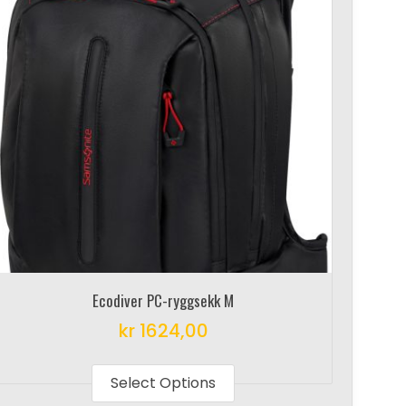
Ecodiver PC-ryggsekk M
kr
1624,00
This
product
Select Options
has