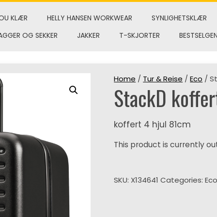
OU KLÆR
HELLY HANSEN WORKWEAR
SYNLIGHETSKLÆR
AGGER OG SEKKER
JAKKER
T-SKJORTER
BESTSELGE
Home
/
Tur & Reise
/
Eco
/ St
StackD koffer
koffert 4 hjul 81cm
This product is currently ou
SKU:
X134641
Categories:
Ec