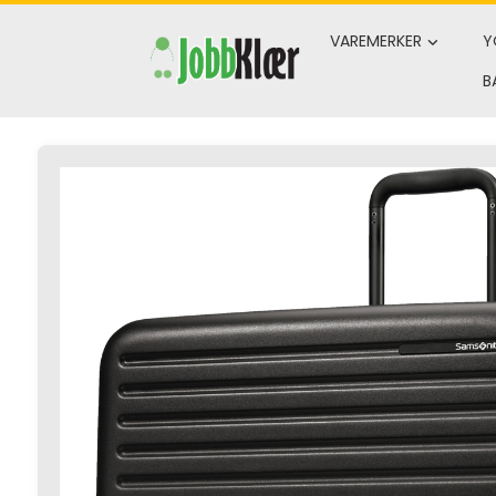
Skip
to
VAREMERKER
Y
content
B