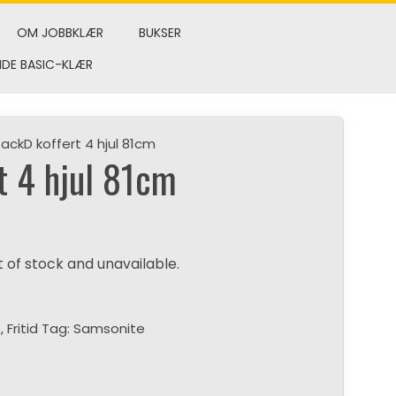
OM JOBBKLÆR
BUKSER
NDE BASIC-KLÆR
ackD koffert 4 hjul 81cm
t 4 hjul 81cm
t of stock and unavailable.
o
,
Fritid
Tag:
Samsonite