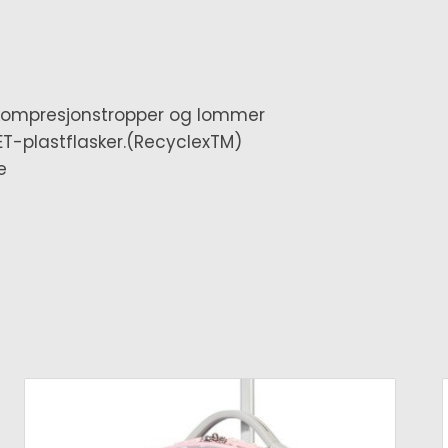
e, kompresjonstropper og lommer
PET-plastflasker.(RecyclexTM)
e