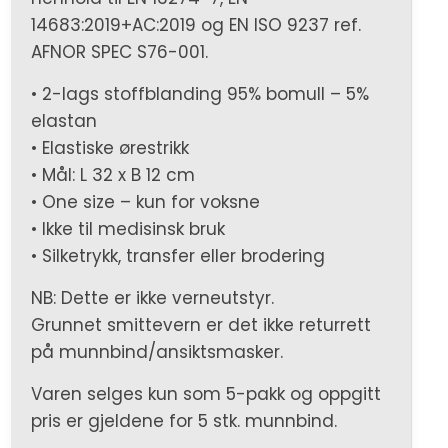
14683:2019+AC:2019 og EN ISO 9237 ref.
AFNOR SPEC S76-001.
• 2-lags stoffblanding 95% bomull – 5%
elastan
• Elastiske ørestrikk
• Mål: L 32 x B 12 cm
• One size – kun for voksne
• Ikke til medisinsk bruk
• Silketrykk, transfer eller brodering
NB: Dette er ikke verneutstyr.
Grunnet smittevern er det ikke returrett
på munnbind/ansiktsmasker.
Varen selges kun som 5-pakk og oppgitt
pris er gjeldene for 5 stk. munnbind.