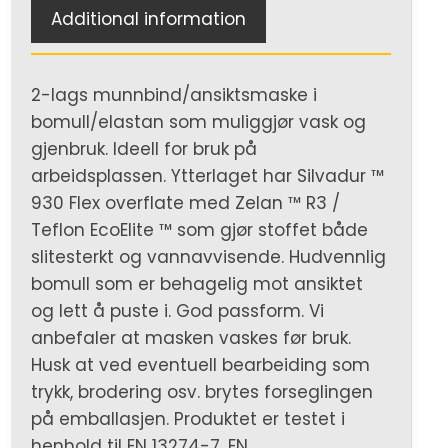
Additional information
2-lags munnbind/ansiktsmaske i
bomull/elastan som muliggjør vask og
gjenbruk. Ideell for bruk på
arbeidsplassen. Ytterlaget har Silvadur ™
930 Flex overflate med Zelan ™ R3 /
Teflon EcoElite ™ som gjør stoffet både
slitesterkt og vannavvisende. Hudvennlig
bomull som er behagelig mot ansiktet
og lett å puste i. God passform. Vi
anbefaler at masken vaskes før bruk.
Husk at ved eventuell bearbeiding som
trykk, brodering osv. brytes forseglingen
på emballasjen. Produktet er testet i
henhold til EN 13274-7, EN