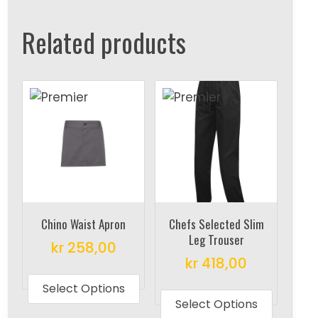
Related products
Chino Waist Apron
Chefs Selected Slim
Leg Trouser
kr
258,00
kr
418,00
This
This
product
Select Options
produc
Select Options
has