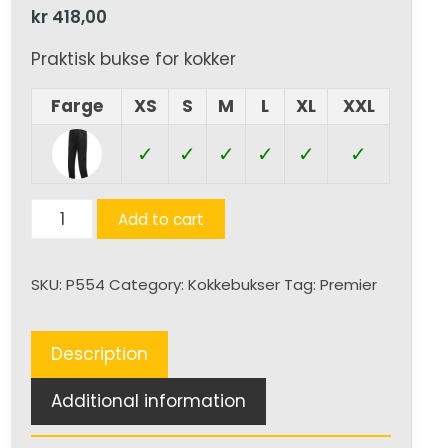
kr
418,00
Praktisk bukse for kokker
Farge
XS
S
M
L
XL
XXL
✓
✓
✓
✓
✓
✓
Chefs
Add to cart
Selected
Slim
SKU:
P554
Category:
Kokkebukser
Tag:
Premier
Leg
Trouser
quantity
Description
Additional information