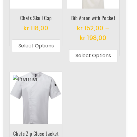
Chefs Skull Cap
Bib Apron with Pocket
kr
118,00
kr
152,00
–
This
kr
198,00
product
Select Options
This
has
produc
Select Options
multiple
has
variants.
multipl
The
variant
options
The
may
options
be
may
chosen
be
on
chosen
the
on
Chefs Zip Close Jacket
product