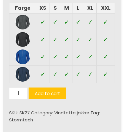
Farge
XS
S
M
L
XL
XXL
✓
✓
✓
✓
✓
✓
✓
✓
✓
✓
✓
✓
✓
✓
✓
✓
✓
✓
✓
✓
✓
✓
✓
✓
Pacifica
Add to cart
Anorakk
(D)
SKU:
SK27
Category:
Vindtette jakker
Tag:
quantity
Stormtech