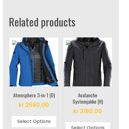
Related products
Atmosphere 3-in-1 (D)
Avalanche
Systemjakke (H)
kr
2680,00
kr
3180,00
This
This
product
Select Options
produc
Select Options
has