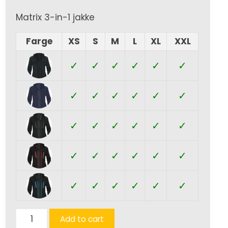
Matrix 3-in-1 jakke
Farge
XS
S
M
L
XL
XXL
✓
✓
✓
✓
✓
✓
✓
✓
✓
✓
✓
✓
✓
✓
✓
✓
✓
✓
✓
✓
✓
✓
✓
✓
✓
✓
✓
✓
✓
✓
Matrix
Add to cart