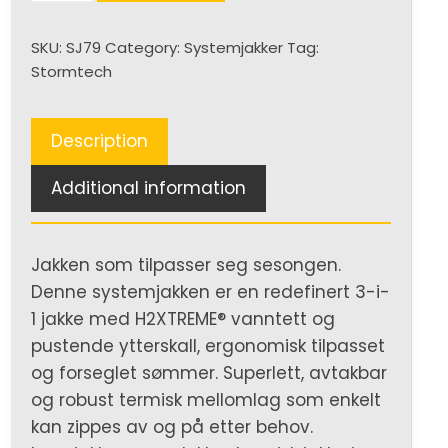
3-
in-
SKU:
SJ79
Category:
Systemjakker
Tag:
1
Stormtech
(D)
quantity
Description
Additional information
Jakken som tilpasser seg sesongen.
Denne systemjakken er en redefinert 3-i-
1 jakke med H2XTREME® vanntett og
pustende ytterskall, ergonomisk tilpasset
og forseglet sømmer. Superlett, avtakbar
og robust termisk mellomlag som enkelt
kan zippes av og på etter behov.