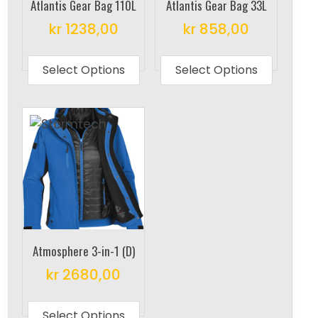
Atlantis Gear Bag 110L
Atlantis Gear Bag 33L
kr
1238,00
kr
858,00
This
This
product
produc
Select Options
Select Options
has
has
multiple
multipl
variants.
variant
The
The
options
options
may
may
be
be
chosen
chosen
on
on
Atmosphere 3-in-1 (D)
the
the
kr
2680,00
product
produc
This
page
page
product
Select Options