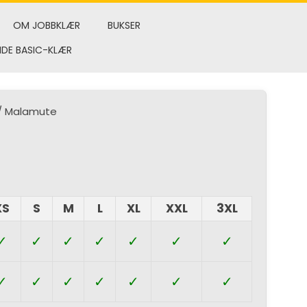
OM JOBBKLÆR
BUKSER
NDE BASIC-KLÆR
/ Malamute
XS
S
M
L
XL
XXL
3XL
✓
✓
✓
✓
✓
✓
✓
✓
✓
✓
✓
✓
✓
✓