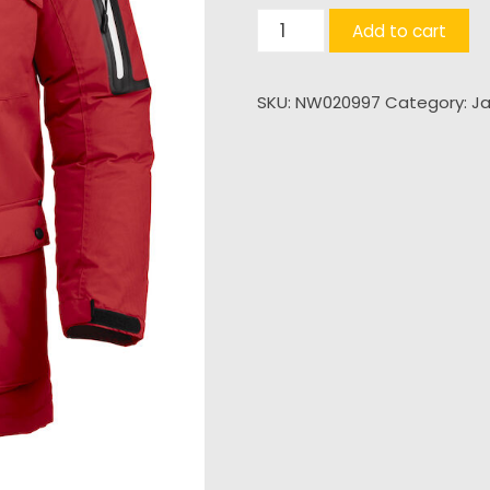
Malamute
Add to cart
quantity
SKU:
NW020997
Category:
J