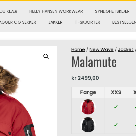
OU KLÆR
HELLY HANSEN WORKWEAR
SYNLIGHETSKLÆR
AGGER OG SEKKER
JAKKER
T-SKJORTER
BESTSELGE
Home
/
New Wave
/
Jacket
Malamute
kr
2499,00
Farge
XXS
✓
✓