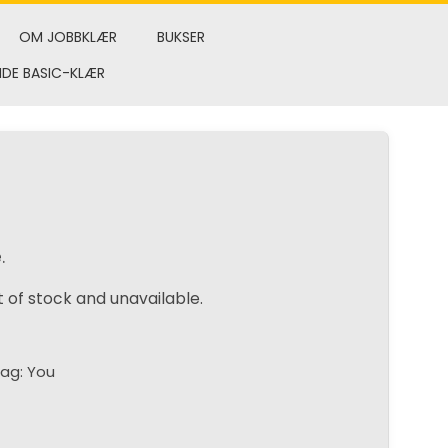
OM JOBBKLÆR
BUKSER
NDE BASIC-KLÆR
.
t of stock and unavailable.
Tag:
You