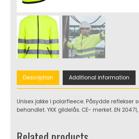
Description
Additional information
Unisex jakke i polarfleece. Påsydde reflekser s
behandlet. YKK glidelås. CE- merket. EN 20471, 
Related products