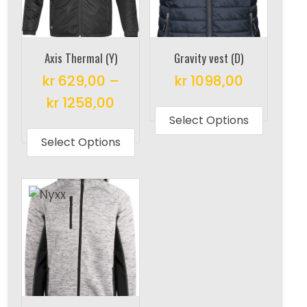
Axis Thermal (Y)
Gravity vest (D)
kr
629,00
–
kr
1098,00
This
kr
1258,00
produc
Select Options
This
has
product
Select Options
multipl
has
variant
multiple
The
variants.
options
The
may
options
be
may
chosen
be
on
chosen
the