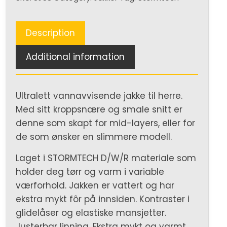
quantity
Description
Additional information
Ultralett vannavvisende jakke til herre.
Med sitt kroppsnære og smale snitt er
denne som skapt for mid-layers, eller for
de som ønsker en slimmere modell.
Laget i STORMTECH D/W/R materiale som
holder deg tørr og varm i variable
værforhold. Jakken er vattert og har
ekstra mykt fôr på innsiden. Kontraster i
glidelåser og elastiske mansjetter.
Justerbar linning. Ekstra mykt og varmt