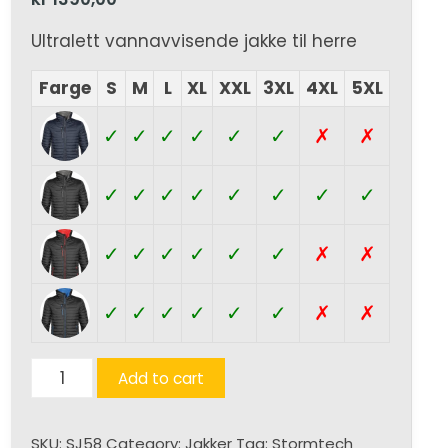
Ultralett vannavvisende jakke til herre
Farge
S
M
L
XL
XXL
3XL
4XL
5XL
✓
✓
✓
✓
✓
✓
✗
✗
✓
✓
✓
✓
✓
✓
✓
✓
✓
✓
✓
✓
✓
✓
✗
✗
✓
✓
✓
✓
✓
✓
✗
✗
Gravity
Add to cart
Thermal
(H)
SKU:
SJ58
Category:
Jakker
Tag:
Stormtech