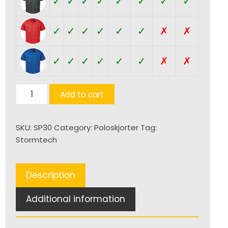
✓
✓
✓
✓
✓
✓
✓
✓
✓
✓
✓
✓
✓
✓
✗
✗
✓
✓
✓
✓
✓
✓
✗
✗
Galapagos
Add to cart
Polo
(U)
SKU:
SP30
Category:
Poloskjorter
Tag:
quantity
Stormtech
Description
Additional information