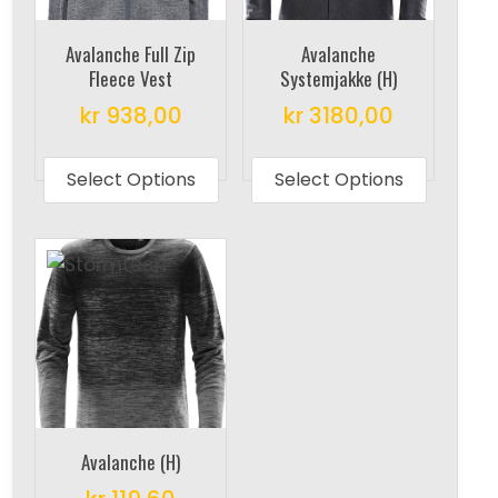
Avalanche Full Zip
Avalanche
Fleece Vest
Systemjakke (H)
kr
938,00
kr
3180,00
This
This
product
produc
Select Options
Select Options
has
has
multiple
multipl
variants.
variant
The
The
options
options
may
may
be
be
chosen
chosen
on
on
Avalanche (H)
the
the