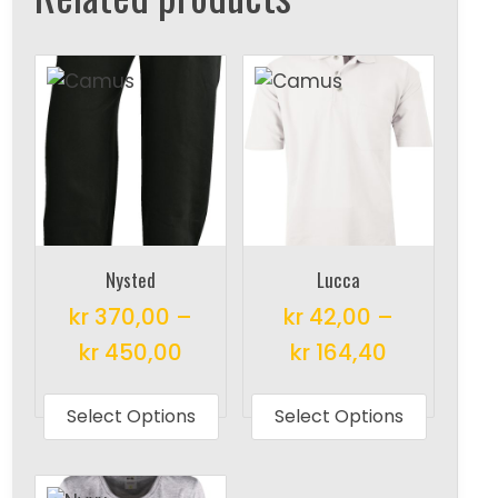
Nysted
Lucca
kr
370,00
–
kr
42,00
–
kr
450,00
kr
164,40
This
This
product
produc
Select Options
Select Options
has
has
multiple
multipl