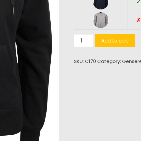
Elizabeth
Add to cart
quantity
SKU:
C170
Category:
Genser