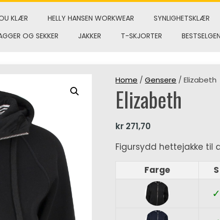
OU KLÆR
HELLY HANSEN WORKWEAR
SYNLIGHETSKLÆR
AGGER OG SEKKER
JAKKER
T-SKJORTER
BESTSELGE
Home
/
Gensere
/ Elizabeth
Elizabeth
kr
271,70
Figursydd hettejakke til
Farge
S