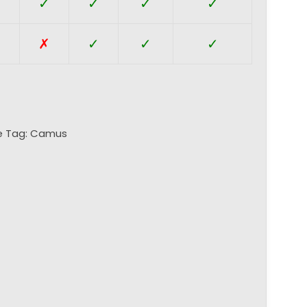
✓
✓
✓
✓
✓
✗
✗
✓
✓
✓
e
Tag:
Camus