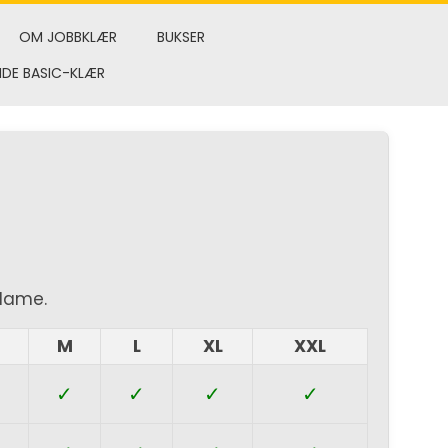
OM JOBBKLÆR
BUKSER
NDE BASIC-KLÆR
 dame.
M
L
XL
XXL
✓
✓
✓
✓
✓