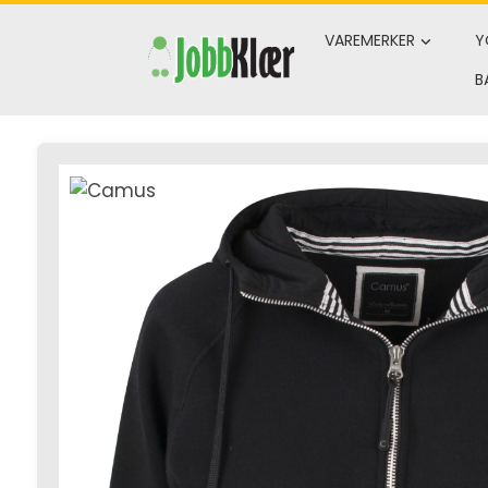
Skip
to
VAREMERKER
Y
content
B