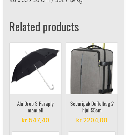
40 x 55 x 20 cm / 36L / 1,9 kg
Related products
Alu Drop S Paraply
Securipak Duffelbag 2
manuell
hjul 55cm
kr
547,40
kr
2204,00
This
This