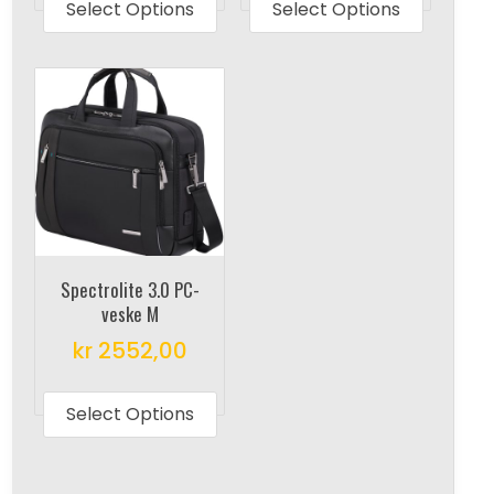
product
produc
Select Options
Select Options
has
has
multiple
multipl
variants.
variant
The
The
options
options
may
may
be
be
chosen
chosen
on
on
Spectrolite 3.0 PC-
the
the
veske M
product
produc
kr
2552,00
page
page
This
product
Select Options
has
multiple