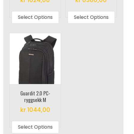
This
This
product
produc
Select Options
Select Options
has
has
multiple
multipl
variants.
variant
The
The
options
options
may
may
be
be
chosen
chosen
on
on
Guardit 2.0 PC-
the
the
ryggsekk M
product
produc
kr
1044,00
page
page
This
product
Select Options