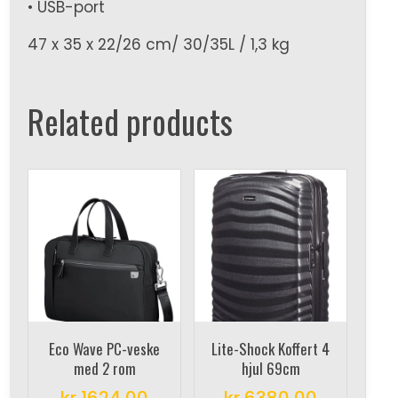
• USB-port
47 x 35 x 22/26 cm/ 30/35L / 1,3 kg
Related products
Eco Wave PC-veske
Lite-Shock Koffert 4
med 2 rom
hjul 69cm
kr
1624,00
kr
6380,00