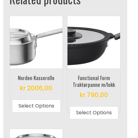
Norden Kasserolle
Functional Form
Traktørpanne m/lokk
kr
2006,00
kr
790,00
This
This
product
Select Options
produc
Select Options
has
has
multiple
multipl
variants.
variant