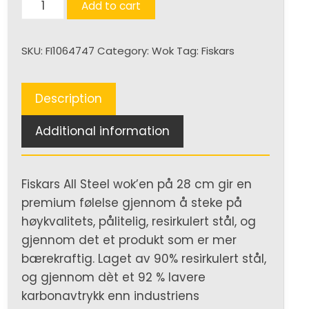
All
Add to cart
Steel
Wok
SKU:
FI1064747
Category:
Wok
Tag:
Fiskars
quantity
Description
Additional information
Fiskars All Steel wok’en på 28 cm gir en
premium følelse gjennom å steke på
høykvalitets, pålitelig, resirkulert stål, og
gjennom det et produkt som er mer
bærekraftig. Laget av 90% resirkulert stål,
og gjennom dèt et 92 % lavere
karbonavtrykk enn industriens