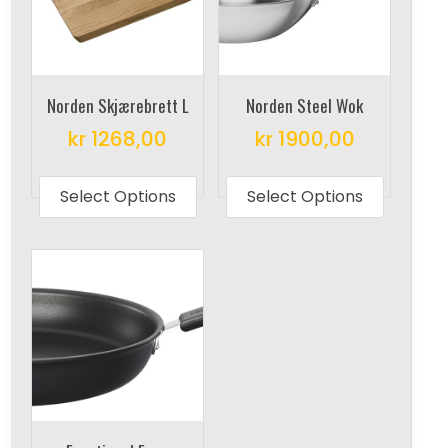
Norden Skjærebrett L
Norden Steel Wok
kr
1268,00
kr
1900,00
This
This
product
produc
Select Options
Select Options
has
has
multiple
multipl
variants.
variant
The
The
options
options
may
may
be
be
chosen
chosen
on
on