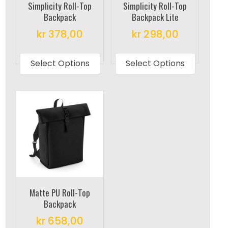
Simplicity Roll-Top
Simplicity Roll-Top
Backpack
Backpack Lite
kr
378,00
kr
298,00
This
This
product
produc
Select Options
Select Options
has
has
multiple
multipl
variants.
variant
The
The
options
options
may
may
be
be
chosen
chosen
on
on
Matte PU Roll-Top
the
the
Backpack
product
produc
kr
658,00
page
page