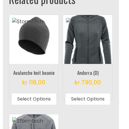
Avalanche knit beanie
Andorra (D)
kr
118,00
kr
790,00
This
This
product
produc
Select Options
Select Options
has
has
multiple
multipl
variants.
variant