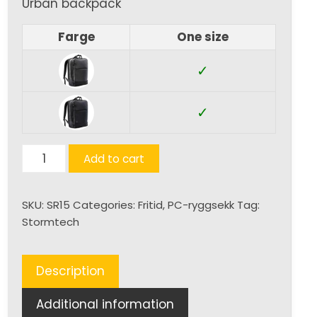
Urban backpack
Farge
One size
✓
✓
Yaletown
Add to cart
Backpack
quantity
SKU:
SR15
Categories:
Fritid
,
PC-ryggsekk
Tag:
Stormtech
Description
Additional information