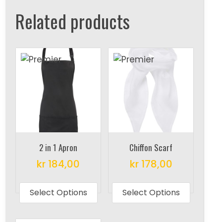
Related products
2 in 1 Apron
Chiffon Scarf
kr
184,00
kr
178,00
This
This
product
produc
Select Options
Select Options
has
has
multiple
multipl