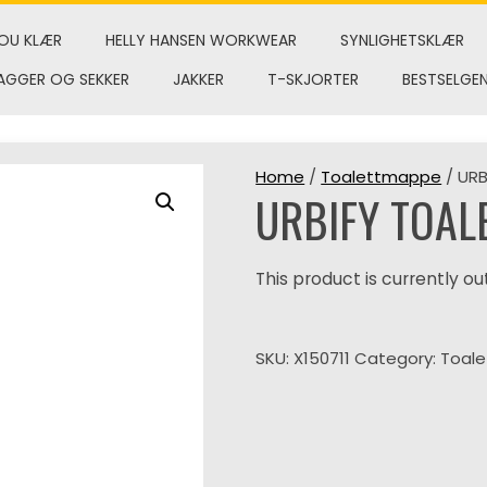
OU KLÆR
HELLY HANSEN WORKWEAR
SYNLIGHETSKLÆR
AGGER OG SEKKER
JAKKER
T-SKJORTER
BESTSELGE
Home
/
Toalettmappe
/ URB
URBIFY TOAL
This product is currently ou
SKU:
X150711
Category:
Toal