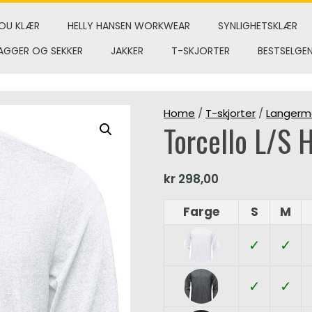
OU KLÆR
HELLY HANSEN WORKWEAR
SYNLIGHETSKLÆR
AGGER OG SEKKER
JAKKER
T-SKJORTER
BESTSELGE
Home
/
T-skjorter
/
Langerm
Torcello L/S 
kr
298,00
Farge
S
M
✓
✓
✓
✓