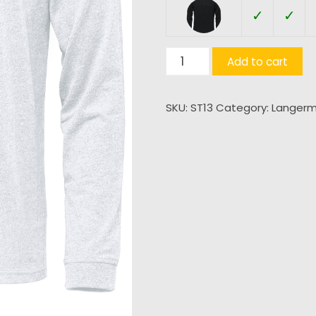
✓
✓
Torcello
Add to cart
L/S
Henley
SKU:
ST13
Category:
Langer
(H)
quantity