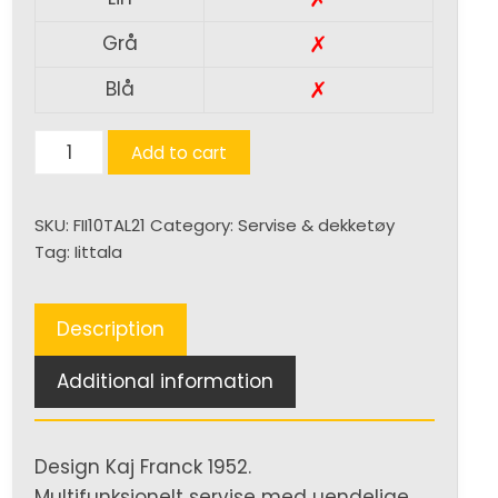
✗
Grå
✗
Blå
Teema
Add to cart
tallerken
21cm
SKU:
FII10TAL21
Category:
Servise & dekketøy
quantity
Tag:
Iittala
Description
Additional information
Design Kaj Franck 1952.
Multifunksjonelt servise med uendelige