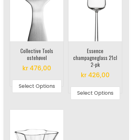
Collective Tools
Essence
ostehøvel
champagneglass 21cl
2-pk
kr
476,00
kr
426,00
This
This
product
Select Options
produc
Select Options
has
has
multiple
multipl
variants.
variant
The
The
options
options
may