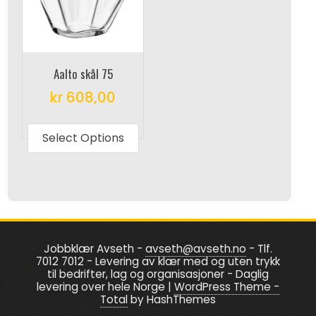
may
be
be
chosen
chosen
on
on
the
Aalto skål 75
the
product
kr
608,00
produc
page
This
page
product
Select Options
has
multiple
variants.
The
options
Jobbklær Avseth -
avseth@avseth.no
- Tlf.
may
7012 7012 - Levering av klær med og uten trykk
be
til bedrifter, lag og organisasjoner - Daglig
levering over hele Norge
|
WordPress Theme -
chosen
Total
by HashThemes
on