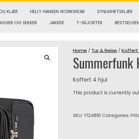
OU KLÆR
HELLY HANSEN WORKWEAR
SYNLIGHETSKLÆR
AGGER OG SEKKER
JAKKER
T-SKJORTER
BESTSELGE
Home
/
Tur & Reise
/
Koffert
Summerfunk K
Koffert 4 hjul
This product is currently ou
SKU:
Y124891
Categories:
Frit