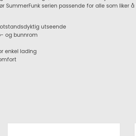
gjør SummerFunk serien passende for alle som liker å
motstandsdyktig utseende
topp- og bunnrom
r enkel lading
komfort