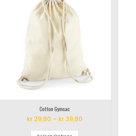
Cotton Gymsac
kr
29,80
–
kr
39,80
This
product