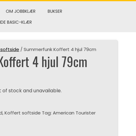
OM JOBBKLÆR
BUKSER
NDE BASIC-KLÆR
 softside
/ Summerfunk Koffert 4 hjul 79cm
offert 4 hjul 79cm
t of stock and unavailable.
id
,
Koffert softside
Tag:
American Tourister