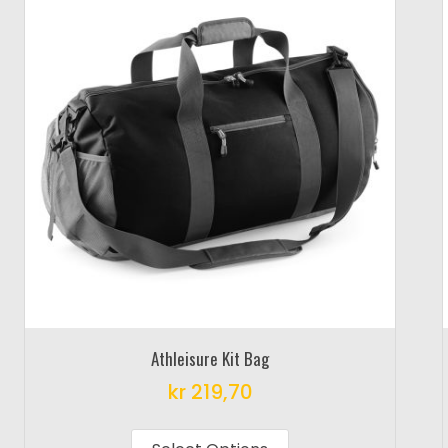
Athleisure Kit Bag
kr
219,70
This
product