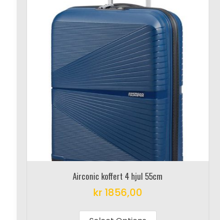
Airconic koffert 4 hjul 55cm
kr
1856,00
This
product