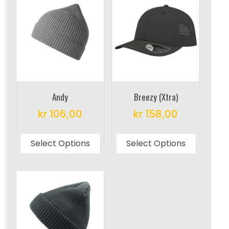
Andy
Breezy (Xtra)
kr
106,00
kr
158,00
This
This
product
produc
Select Options
Select Options
has
has
multiple
multipl
variants.
variant
The
The
options
options
may
may