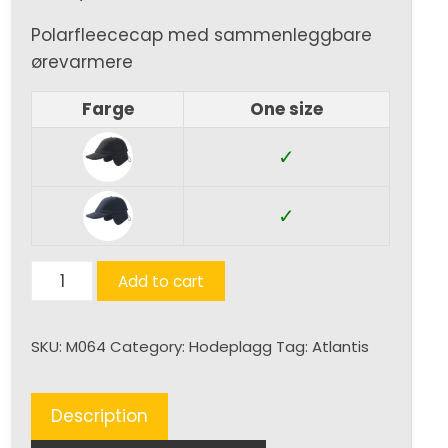
Polarfleececap med sammenleggbare
ørevarmere
Farge
One size
✓
✓
Snow
Add to cart
Flap
Stopper
SKU:
M064
Category:
Hodeplagg
Tag:
Atlantis
(Xtra)
quantity
Description