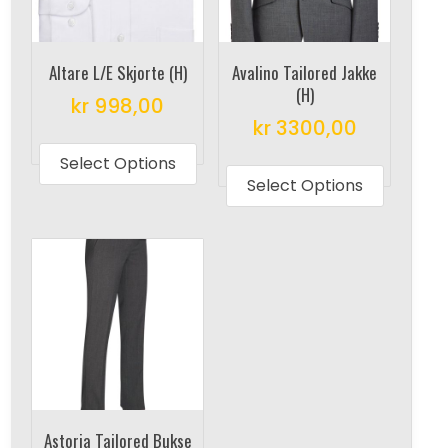
Altare L/E Skjorte (H)
Avalino Tailored Jakke
(H)
kr
998,00
kr
3300,00
This
This
product
Select Options
produc
Select Options
has
has
multiple
multipl
variants.
variant
The
The
options
options
may
may
be
be
chosen
chosen
on
on
the
Astoria Tailored Bukse