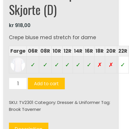
Skjorte (D)
kr
918,00
Crepe bluse med stretch for dame
Farge
06R
08R
10R
12R
14R
16R
18R
20R
22R
✓
✓
✓
✓
✓
✓
✗
✗
✓
Siena
Add to cart
K/E
Crepe
SKU:
TV2301
Category:
Dresser & Uniformer
Tag:
Skjorte
Brook Taverner
(D)
quantity