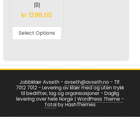
the
product
(D)
produc
page
kr
1298,00
page
This
product
Select Options
has
multiple
variants.
The
options
Jobbklær Avseth -
avseth@avseth.no
- Tlf.
may
7012 7012 - Levering av klær med og uten trykk
be
til bedrifter, lag og organisasjoner - Daglig
levering over hele Norge
|
WordPress Theme -
chosen
Total
by HashThemes
on
the
product
page