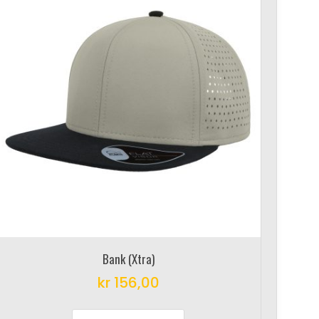
Bank (Xtra)
kr
156,00
This