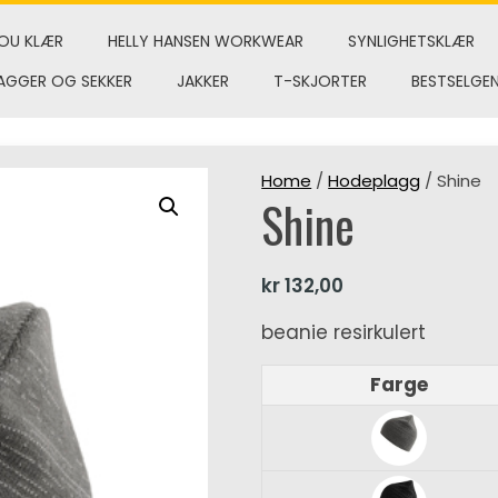
OU KLÆR
HELLY HANSEN WORKWEAR
SYNLIGHETSKLÆR
AGGER OG SEKKER
JAKKER
T-SKJORTER
BESTSELGE
Home
/
Hodeplagg
/ Shine
Shine
kr
132,00
beanie resirkulert
Farge