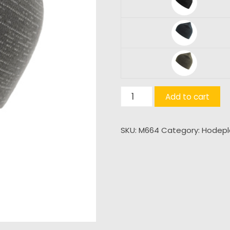
Shine
Add to cart
quantity
SKU:
M664
Category:
Hodep