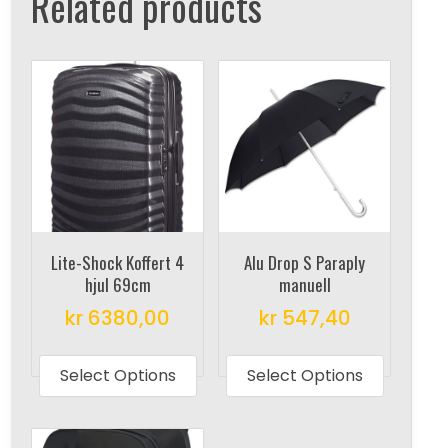
Related products
Lite-Shock Koffert 4
Alu Drop S Paraply
hjul 69cm
manuell
kr
6380,00
kr
547,40
This
This
product
produc
Select Options
Select Options
has
has
multiple
multipl