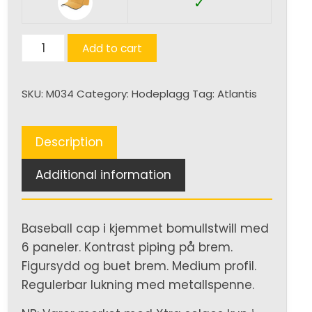
✓
Pilot
Add to cart
Pip
Sandwich
SKU:
M034
Category:
Hodeplagg
Tag:
Atlantis
(Xtra)
quantity
Description
Additional information
Baseball cap i kjemmet bomullstwill med
6 paneler. Kontrast piping på brem.
Figursydd og buet brem. Medium profil.
Regulerbar lukning med metallspenne.