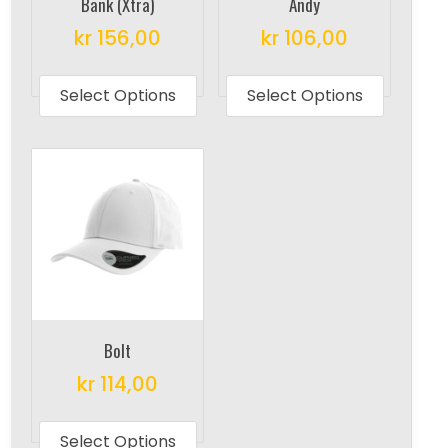
Bank (Xtra)
Andy
kr
156,00
kr
106,00
This
This
product
produc
Select Options
Select Options
has
has
multiple
multipl
variants.
variant
The
The
options
options
may
may
be
be
chosen
chosen
on
on
Bolt
the
the
kr
114,00
product
produc
This
page
page
product
Select Options