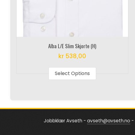
Alba L/E Slim Skjorte (H)
kr
538,00
This
product
Select Options
has
multiple
variants.
The
options
Jobbklær Avseth -
avseth@avseth.no
- 
may
be