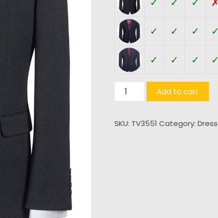
✓
✓
✓
✓
✓
✓
✓
✓
✓
Pegasus
Add to cart
Slim
Jakke
SKU:
TV3551
Category:
Dress
(H)
quantity