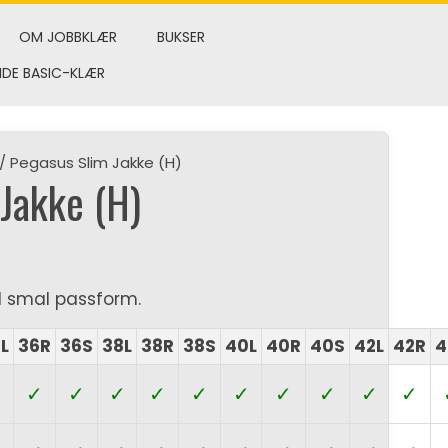
OM JOBBKLÆR
BUKSER
NDE BASIC-KLÆR
/ Pegasus Slim Jakke (H)
Jakke (H)
d smal passform.
L
36R
36S
38L
38R
38S
40L
40R
40S
42L
42R
4
✓
✓
✓
✓
✓
✓
✓
✓
✓
✓
✓