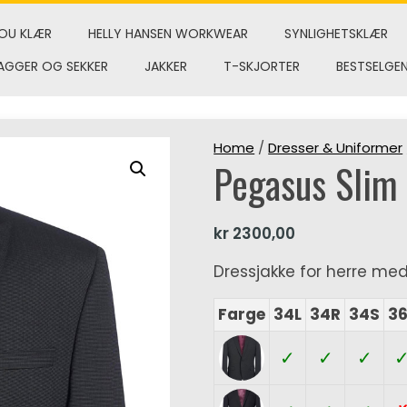
OU KLÆR
HELLY HANSEN WORKWEAR
SYNLIGHETSKLÆR
AGGER OG SEKKER
JAKKER
T-SKJORTER
BESTSELGE
Home
/
Dresser & Uniformer
Pegasus Slim 
kr
2300,00
Dressjakke for herre me
Farge
34L
34R
34S
36
✓
✓
✓