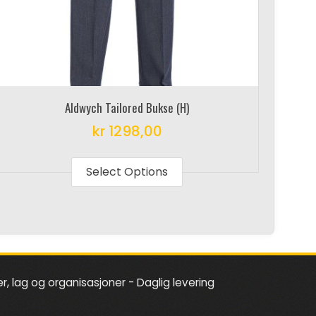
Aldwych Tailored Bukse (H)
kr
1298,00
This
product
Select Options
has
multiple
variants.
The
options
er, lag og organisasjoner - Daglig levering
may
s
be