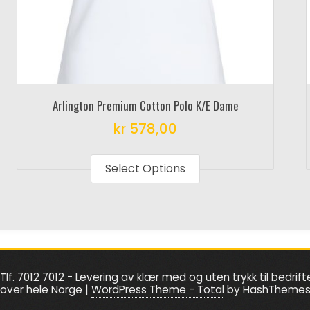
Arlington Premium Cotton Polo K/E Dame
kr
578,00
This
product
Select Options
has
multiple
variants.
The
options
Tlf. 7012 7012 - Levering av klær med og uten trykk til bedrift
may
over hele Norge
|
WordPress Theme - Total
by HashTheme
be