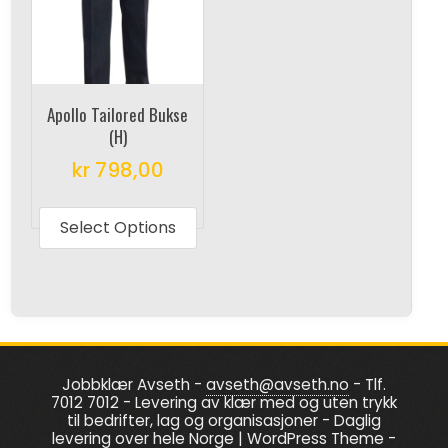
may
may
be
be
chosen
chosen
on
on
Apollo Tailored Bukse
the
the
(H)
product
produc
kr
798,00
page
page
This
product
Select Options
has
multiple
variants.
The
options
Jobbklær Avseth -
avseth@avseth.no
- Tlf.
may
7012 7012 - Levering av klær med og uten trykk
be
til bedrifter, lag og organisasjoner - Daglig
levering over hele Norge
|
WordPress Theme -
chosen