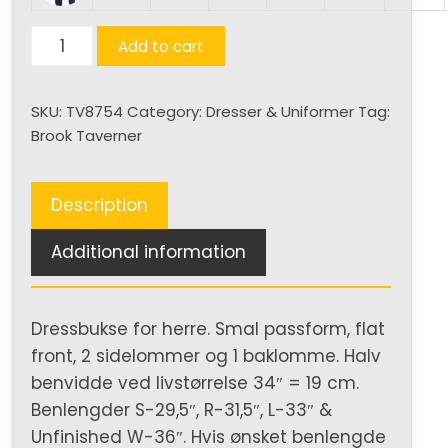
Pegasus
Add to cart
Slim
Bukse
SKU:
TV8754
Category:
Dresser & Uniformer
Tag:
(H)
Brook Taverner
quantity
Description
Additional information
Dressbukse for herre. Smal passform, flat
front, 2 sidelommer og 1 baklomme. Halv
benvidde ved livstørrelse 34″ = 19 cm.
Benlengder S-29,5″, R-31,5″, L-33″ &
Unfinished W-36″. Hvis ønsket benlengde