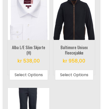
Alba L/E Slim Skjorte
Baltimore Unisex
(H)
Fleecejakke
kr
538,00
kr
958,00
This
This
product
produc
Select Options
Select Options
has
has
multiple
multipl
variants.
variant
The
The
options
options