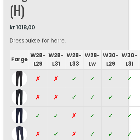
(H)
kr
1018,00
Dressbukse for herre.
W28-
W28-
W28-
W28-
W30-
W30-
Farge
L29
L31
L33
Lw
L29
L31
✗
✗
✓
✓
✓
✓
✗
✗
✓
✓
✓
✓
✓
✓
✗
✓
✓
✓
✗
✓
✗
✓
✓
✓