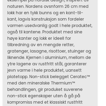
eksempel på nordisk design, inspirert av
naturen. Nordens ovsnform 26 cm med
lokk har en tykk bunns og en kant-til-
kant, lagvis konstruksjon som fordeler
varmen usedvanlig godt i hele produktet,
også til kantene. Produktet med sine
høye kanter og lokk er ideell for
tilbredning av en mengde retter,
gratenger, lasagne, risottoer, stuinger og
liknende. Kjernen i aluminium, mellom de
ytre lagene av rustfritt stål, garanterer
jevn varme i hele produktet, uansett
platetopp. Non-stick belegget Ceratec™
med den mineralske Thermium™
behandlingen, gir produket suverene
non-stick egenskaper uten å gå på
kompromiss med et klassiskt rustfritt