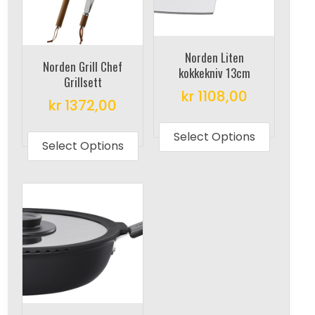
Norden Liten
Norden Grill Chef
kokkekniv 13cm
Grillsett
kr
1108,00
kr
1372,00
This
This
produc
Select Options
product
Select Options
has
has
multipl
multiple
variant
variants.
The
The
options
options
may
may
be
be
chosen
chosen
on
on