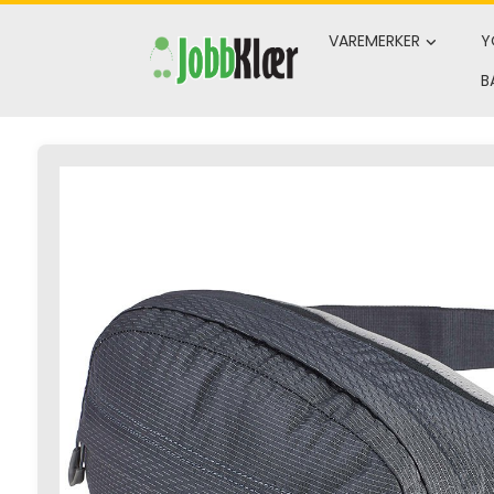
Skip
to
VAREMERKER
Y
content
B