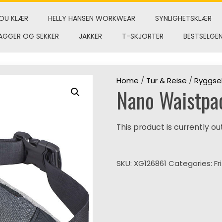
OU KLÆR
HELLY HANSEN WORKWEAR
SYNLIGHETSKLÆR
AGGER OG SEKKER
JAKKER
T-SKJORTER
BESTSELGE
Home
/
Tur & Reise
/
Ryggsek
Nano Waistpa
This product is currently ou
SKU:
XG126861
Categories:
Fr