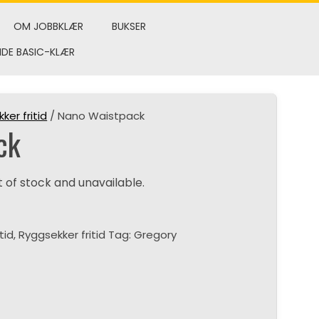
OM JOBBKLÆR
BUKSER
NDE BASIC-KLÆR
ker fritid
/ Nano Waistpack
ck
t of stock and unavailable.
itid
,
Ryggsekker fritid
Tag:
Gregory